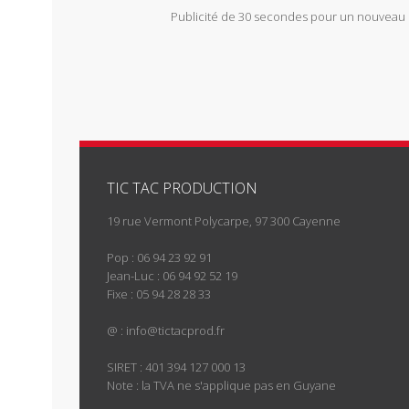
Publicité de 30 secondes pour un nouveau 
TIC TAC PRODUCTION
19 rue Vermont Polycarpe, 97 300 Cayenne
Pop : 06 94 23 92 91
Jean-Luc : 06 94 92 52 19
Fixe : 05 94 28 28 33
@ :
info@tictacprod.fr
SIRET : 401 394 127 000 13
Note : la TVA ne s'applique pas en Guyane