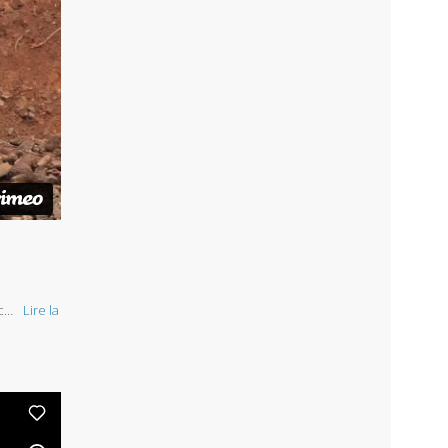
uc…
Lire la