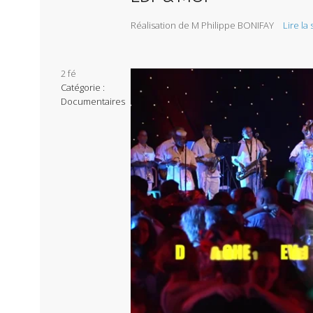
Réalisation de M Philippe BONIFAY
Lire la
2
fé
Catégorie :
Documentaires