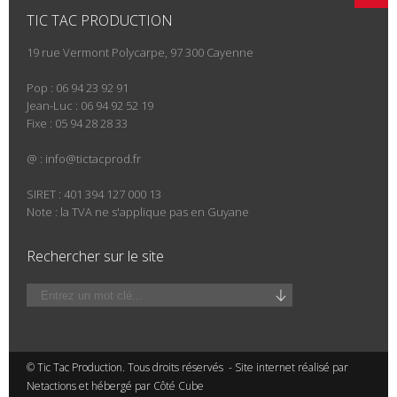
TIC TAC PRODUCTION
19 rue Vermont Polycarpe, 97 300 Cayenne
Pop : 06 94 23 92 91
Jean-Luc : 06 94 92 52 19
Fixe : 05 94 28 28 33
@ :
info@tictacprod.fr
SIRET : 401 394 127 000 13
Note : la TVA ne s'applique pas en Guyane
Rechercher sur le site
© Tic Tac Production. Tous droits réservés - Site internet réalisé par
Netactions et hébergé par
Côté Cube