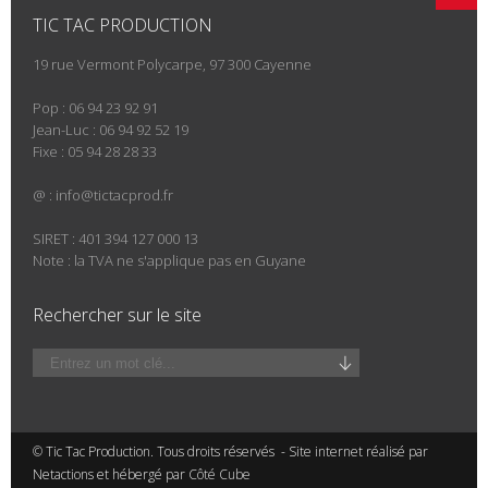
TIC TAC PRODUCTION
19 rue Vermont Polycarpe, 97 300 Cayenne
Pop : 06 94 23 92 91
Jean-Luc : 06 94 92 52 19
Fixe : 05 94 28 28 33
@ :
info@tictacprod.fr
SIRET : 401 394 127 000 13
Note : la TVA ne s'applique pas en Guyane
Rechercher sur le site
© Tic Tac Production. Tous droits réservés - Site internet réalisé par
Netactions et hébergé par
Côté Cube