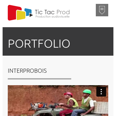
PORTFOLIO
INTERPROBOIS