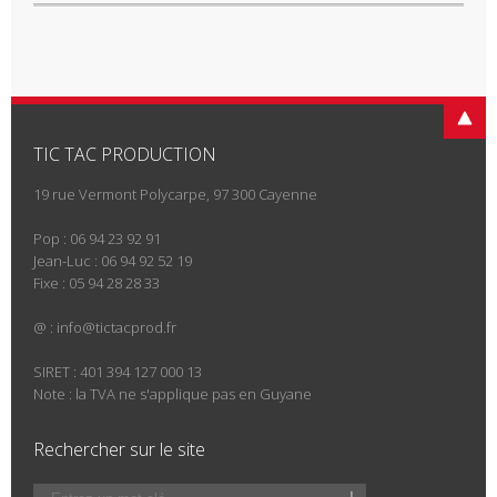
TIC TAC PRODUCTION
19 rue Vermont Polycarpe, 97 300 Cayenne
Pop : 06 94 23 92 91
Jean-Luc : 06 94 92 52 19
Fixe : 05 94 28 28 33
@ :
info@tictacprod.fr
SIRET : 401 394 127 000 13
Note : la TVA ne s'applique pas en Guyane
Rechercher sur le site