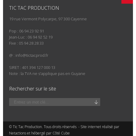
TIC TAC PRODUCTION
19 rue Vermont Polycarpe, 97 300 Cayenne
Pop : 06 94 23 92 91
Jean-Luc : 06 94 92 52 19
Fixe : 05 94 28 28 33
@ :
info@tictacprod.fr
SIRET : 401 394 127 000 13
Note : la TVA ne s'applique pas en Guyane
Rechercher sur le site
© Tic Tac Production. Tous droits réservés - Site internet réalisé par
Netactions et hébergé par
Côté Cube